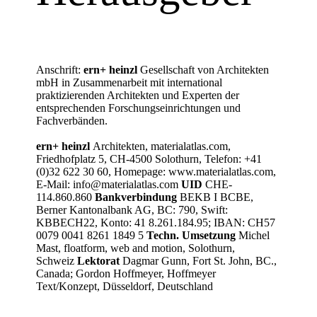
Anschrift:
ern+ heinzl
Gesellschaft von Architekten
mbH in Zusammenarbeit mit international
praktizierenden Architekten und Experten der
entsprechenden Forschungseinrichtungen und
Fachverbänden.
ern+ heinzl
Architekten, materialatlas.com,
Friedhofplatz 5, CH-4500 Solothurn, Telefon: +41
(0)32 622 30 60, Homepage: www.materialatlas.com,
E-Mail: info@materialatlas.com
UID
CHE-
114.860.860
Bankverbindung
BEKB I BCBE,
Berner Kantonalbank AG, BC: 790, Swift:
KBBECH22, Konto: 41 8.261.184.95; IBAN: CH57
0079 0041 8261 1849 5
Techn. Umsetzung
Michel
Mast, floatform, web and motion, Solothurn,
Schweiz
Lektorat
Dagmar Gunn, Fort St. John, BC.,
Canada; Gordon Hoffmeyer, Hoffmeyer
Text/Konzept, Düsseldorf, Deutschland